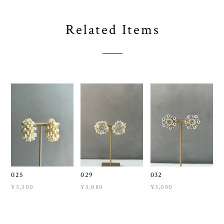
Related Items
025
029
032
¥3,300
¥3,080
¥3,080